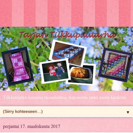
Tilkkutöiden lomassa ruoanlaittoa, leipomista ynnä muita käsitöitä
▼
perjantai 17. maaliskuuta 2017